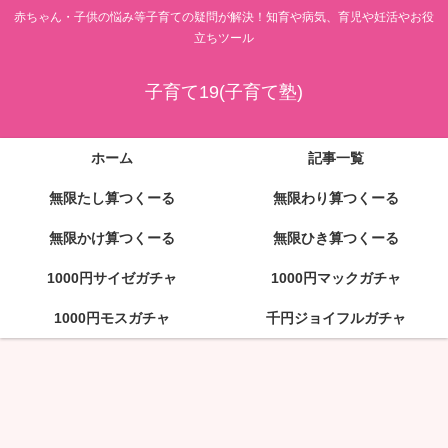
赤ちゃん・子供の悩み等子育ての疑問が解決！知育や病気、育児や妊活やお役
立ちツール
子育て19(子育て塾)
ホーム
記事一覧
無限たし算つくーる
無限わり算つくーる
無限かけ算つくーる
無限ひき算つくーる
1000円サイゼガチャ
1000円マックガチャ
1000円モスガチャ
千円ジョイフルガチャ