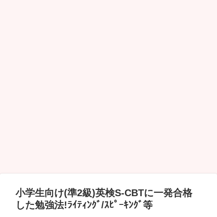
小学生向け(準2級)英検S-CBTに一発合格
した勉強法!ﾗｲﾃｨﾝｸﾞ/ｽﾋﾟｰｷﾝｸﾞ等