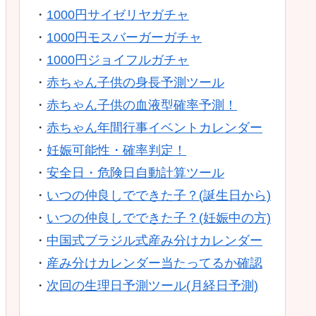
・
1000円サイゼリヤガチャ
・
1000円モスバーガーガチャ
・
1000円ジョイフルガチャ
・
赤ちゃん子供の身長予測ツール
・
赤ちゃん子供の血液型確率予測！
・
赤ちゃん年間行事イベントカレンダー
・
妊娠可能性・確率判定！
・
安全日・危険日自動計算ツール
・
いつの仲良しでできた子？(誕生日から)
・
いつの仲良しでできた子？(妊娠中の方)
・
中国式ブラジル式産み分けカレンダー
・
産み分けカレンダー当たってるか確認
・
次回の生理日予測ツール(月経日予測)