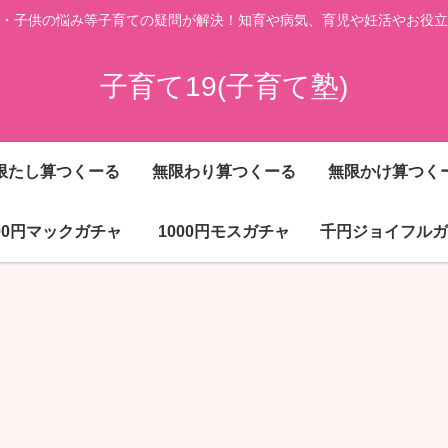
・子供の悩み等子育ての疑問が解決！知育や病気、育児や妊活やお役立
子育て19(子育て塾)
限たし算つくーる
無限わり算つくーる
無限かけ算つく
000円マックガチャ
1000円モスガチャ
千円ジョイフルガ