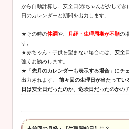
から自動計算し、安全日(赤ちゃんが少しできに
日のカレンダーと期間を出力します。
★その時の
体調
や、
月経・生理周期が不順
の
す。
★赤ちゃん・子供を望まない場合には、
安全
強くお勧めします。
★「
先月のカレンダーも表示する場合
」にチ
出力されます。
前々回の生理日が当たってい
日は安全日だったのか、危険日だったのか
の
★
前回の月経・【生理開始日】
は？