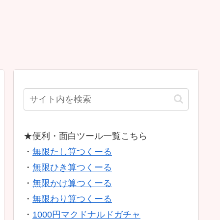
★便利・面白ツール一覧こちら
・
無限たし算つくーる
・
無限ひき算つくーる
・
無限かけ算つくーる
・
無限わり算つくーる
・
1000円マクドナルドガチャ