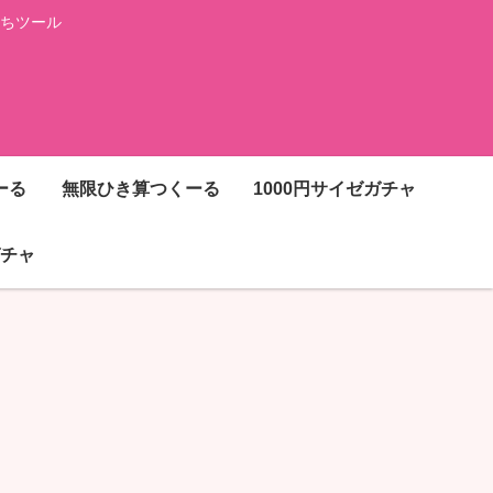
ちツール
ーる
無限ひき算つくーる
1000円サイゼガチャ
チャ