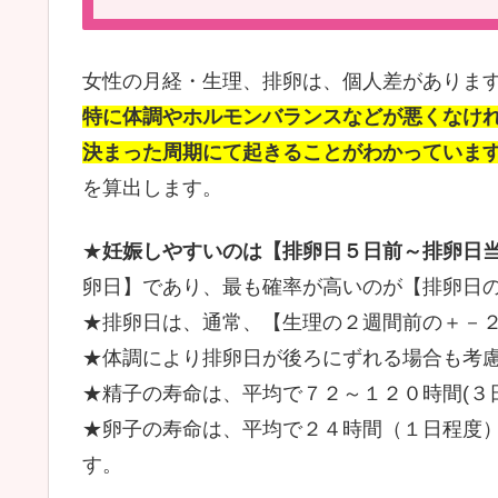
女性の月経・生理、排卵は、個人差がありま
特に体調やホルモンバランスなどが悪くなけ
決まった周期にて起きることがわかっていま
を算出します。
★
妊娠しやすいのは【排卵日５日前～排卵日
卵日】であり、最も確率が高いのが【排卵日
★排卵日は、通常、【生理の２週間前の＋－
★体調により排卵日が後ろにずれる場合も考
★精子の寿命は、平均で７２～１２０時間(３
★卵子の寿命は、平均で２４時間（１日程度
す。