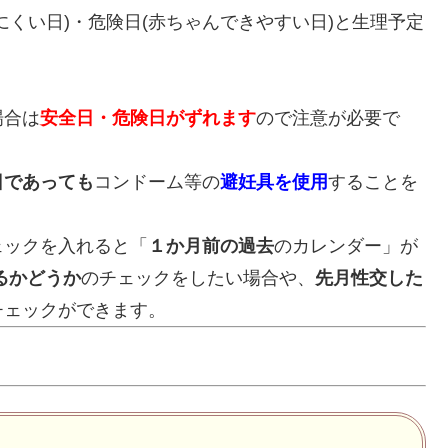
くい日)・危険日(赤ちゃんできやすい日)と生理予定
場合は
安全日・危険日がずれます
ので注意が必要で
日であっても
コンドーム等の
避妊具を使用
することを
ェックを入れると「
１か月前の過去
のカレンダー」が
るかどうか
のチェックをしたい場合や、
先月性交した
チェックができます。