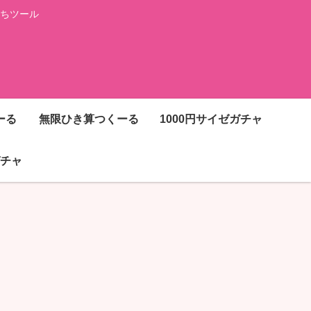
ちツール
ーる
無限ひき算つくーる
1000円サイゼガチャ
チャ