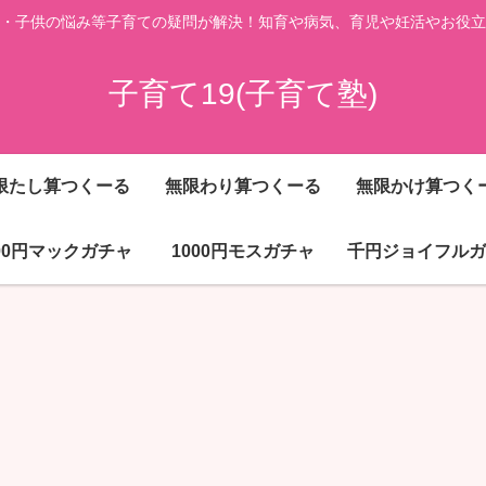
・子供の悩み等子育ての疑問が解決！知育や病気、育児や妊活やお役立
子育て19(子育て塾)
限たし算つくーる
無限わり算つくーる
無限かけ算つく
000円マックガチャ
1000円モスガチャ
千円ジョイフルガ