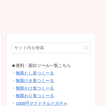
★便利・面白ツール一覧こちら
・
無限たし算つくーる
・
無限ひき算つくーる
・
無限かけ算つくーる
・
無限わり算つくーる
・
1000円マクドナルドガチャ