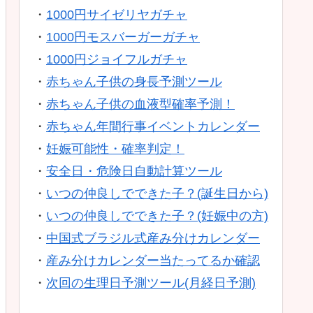
・
1000円サイゼリヤガチャ
・
1000円モスバーガーガチャ
・
1000円ジョイフルガチャ
・
赤ちゃん子供の身長予測ツール
・
赤ちゃん子供の血液型確率予測！
・
赤ちゃん年間行事イベントカレンダー
・
妊娠可能性・確率判定！
・
安全日・危険日自動計算ツール
・
いつの仲良しでできた子？(誕生日から)
・
いつの仲良しでできた子？(妊娠中の方)
・
中国式ブラジル式産み分けカレンダー
・
産み分けカレンダー当たってるか確認
・
次回の生理日予測ツール(月経日予測)