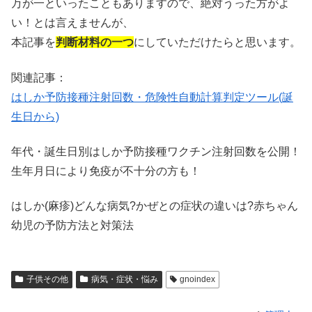
万が一といったこともありますので、絶対うった方がよ
い！とは言えませんが、
本記事を
判断材料の一つ
にしていただけたらと思います。
関連記事：
はしか予防接種注射回数・危険性自動計算判定ツール(誕
生日から)
年代・誕生日別はしか予防接種ワクチン注射回数を公開！
生年月日により免疫が不十分の方も！
はしか(麻疹)どんな病気?かぜとの症状の違いは?赤ちゃん
幼児の予防方法と対策法
子供その他
病気・症状・悩み
gnoindex