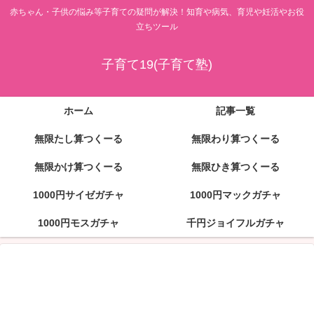
赤ちゃん・子供の悩み等子育ての疑問が解決！知育や病気、育児や妊活やお役
立ちツール
子育て19(子育て塾)
ホーム
記事一覧
無限たし算つくーる
無限わり算つくーる
無限かけ算つくーる
無限ひき算つくーる
1000円サイゼガチャ
1000円マックガチャ
1000円モスガチャ
千円ジョイフルガチャ