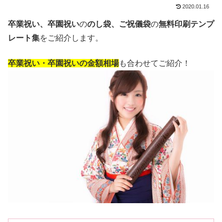
2020.01.16
卒業祝い、卒園祝い
の
のし袋、ご祝儀袋
の
無料印刷テンプ
レート集
をご紹介します。
卒業祝い・卒園祝いの金額相場
も合わせてご紹介！