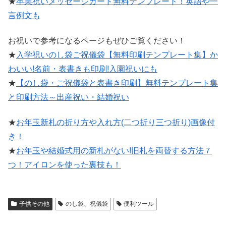
★
卒業祝いメッセージカード無料テンプレート！英語や一
言例文も
お祝いで参考になるページもぜひご覧ください！
★
入学祝いのし袋ご祝儀袋【無料印刷テンプレート集】か
わいい!名前・表書きも印刷!入園祝いにも
★
【のし袋・ご祝儀袋と表書き印刷】無料テンプレート集
と印刷方法～出産祝い・結婚祝い
★
お年玉新札の折り方や入れ方(二つ折り三つ折り)画像付
き！
★
お年玉や結婚式用の新札がない!旧札を両替する方法７
つ！アイロンを使った裏技も！
子供その他
のし袋、祝儀袋
便利ツール