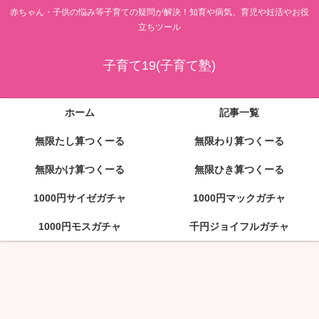
赤ちゃん・子供の悩み等子育ての疑問が解決！知育や病気、育児や妊活やお役
立ちツール
子育て19(子育て塾)
ホーム
記事一覧
無限たし算つくーる
無限わり算つくーる
無限かけ算つくーる
無限ひき算つくーる
1000円サイゼガチャ
1000円マックガチャ
1000円モスガチャ
千円ジョイフルガチャ