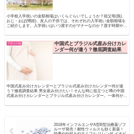
小学校入学祝いの金額相場はいくらぐらいでしょうか？祖父母(孫)、
おじ・おば(甥姪)、友人の子供では、それぞれの入学祝い金額相場を
ご紹介します。入学祝いはいつ渡すのがマナーなのか？渡す時期やマ
ナー等詳しく解説します。入学祝いののし袋、メッセージ(文例)
中国式とブラジル式産み分けカレ
子供その他
ンダー何が違う？徹底調査結果
中国式産み分けカレンダーとブラジル式産み分けカレンダー何が違
う？徹底調査結果 男女産み分けたい！そんな時に役立つと噂の中国
式産み分けカレンダーとブラジル式産み分けカレンダー。一体何が違
うのか？徹底調査をした結果をご紹介します。 そろそ...
2018年インフルエンザA型B型治療薬ゾフ
ルーザ発売！耐性ウィルスも効く新薬！
効果や仕組みやタミフル リレンザ イナビ