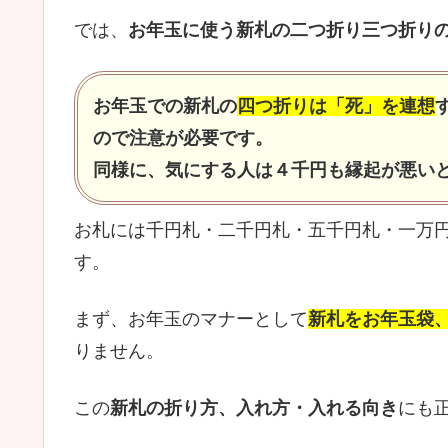
では、
お年玉に使う新札の二つ折り三つ折り
お年玉での新札の
四つ折りは「死」を連想
ので注意が必要です。
同様に、気にする人は４千円も縁起が悪い
お札には千円札・二千円札・五千円札・一万
す。
まず、お年玉のマナーとして
新札をお年玉袋
りません。
この
新札の折り方、入れ方・入れる向き
にも