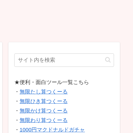
★便利・面白ツール一覧こちら
・
無限たし算つくーる
・
無限ひき算つくーる
・
無限かけ算つくーる
・
無限わり算つくーる
・
1000円マクドナルドガチャ