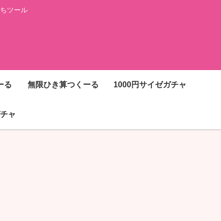
ちツール
ーる
無限ひき算つくーる
1000円サイゼガチャ
チャ