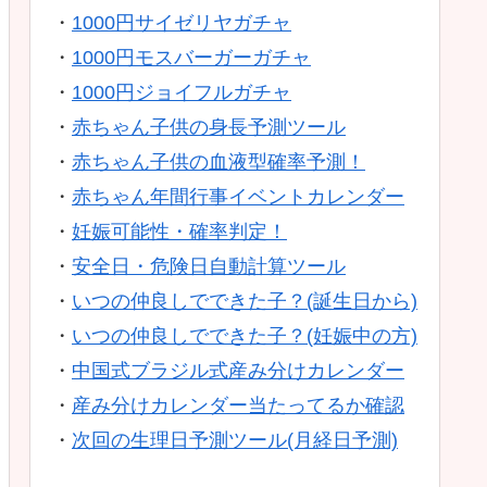
・
1000円サイゼリヤガチャ
・
1000円モスバーガーガチャ
・
1000円ジョイフルガチャ
・
赤ちゃん子供の身長予測ツール
・
赤ちゃん子供の血液型確率予測！
・
赤ちゃん年間行事イベントカレンダー
・
妊娠可能性・確率判定！
・
安全日・危険日自動計算ツール
・
いつの仲良しでできた子？(誕生日から)
・
いつの仲良しでできた子？(妊娠中の方)
・
中国式ブラジル式産み分けカレンダー
・
産み分けカレンダー当たってるか確認
・
次回の生理日予測ツール(月経日予測)