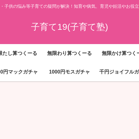
・子供の悩み等子育ての疑問が解決！知育や病気、育児や妊活やお役立
子育て19(子育て塾)
限たし算つくーる
無限わり算つくーる
無限かけ算つく
000円マックガチャ
1000円モスガチャ
千円ジョイフルガ