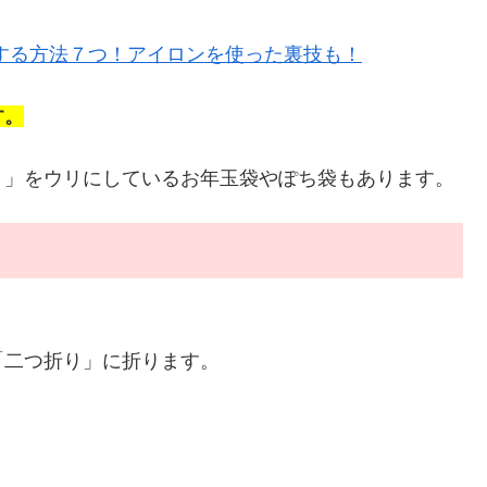
する方法７つ！アイロンを使った裏技も！
す。
！」をウリにしているお年玉袋やぽち袋もあります。
「二つ折り」に折ります。