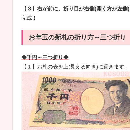
【３】右が前に、折り目が右側(開く方が左側
完成！
お年玉の新札の折り方～三つ折り
◆千円～三つ折り◆
【１】お札の表を上(見える向き)に置きます。