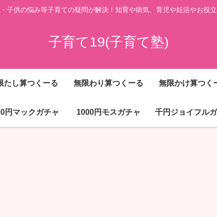
・子供の悩み等子育ての疑問が解決！知育や病気、育児や妊活やお役立
子育て19(子育て塾)
限たし算つくーる
無限わり算つくーる
無限かけ算つく
000円マックガチャ
1000円モスガチャ
千円ジョイフルガ