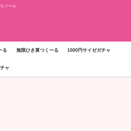
ちツール
ーる
無限ひき算つくーる
1000円サイゼガチャ
チャ