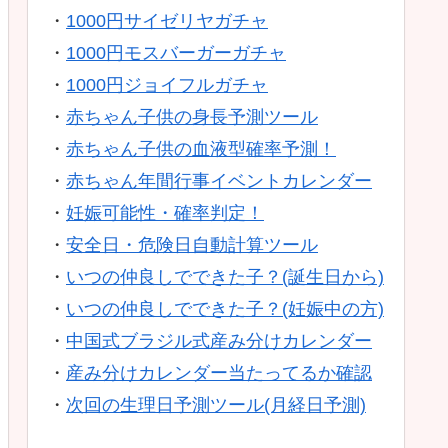
・
1000円サイゼリヤガチャ
・
1000円モスバーガーガチャ
・
1000円ジョイフルガチャ
・
赤ちゃん子供の身長予測ツール
・
赤ちゃん子供の血液型確率予測！
・
赤ちゃん年間行事イベントカレンダー
・
妊娠可能性・確率判定！
・
安全日・危険日自動計算ツール
・
いつの仲良しでできた子？(誕生日から)
・
いつの仲良しでできた子？(妊娠中の方)
・
中国式ブラジル式産み分けカレンダー
・
産み分けカレンダー当たってるか確認
・
次回の生理日予測ツール(月経日予測)