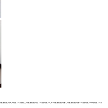
2%B9%E3%82%AF%E3%82%92%E3%83%97%E3%83%AA%E3%83%BC%E3%83%84%E3%83%9E%E3%8