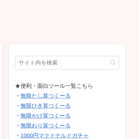
★便利・面白ツール一覧こちら
・
無限たし算つくーる
・
無限ひき算つくーる
・
無限かけ算つくーる
・
無限わり算つくーる
・
1000円マクドナルドガチャ