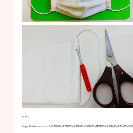
引用：
https://tabinurse.com/%E3%82%A2%E3%83%99%E3%83%8E%E3%83%9E%E3%8