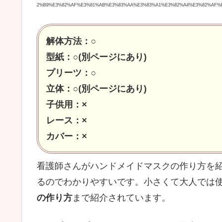
2%B9%E3%82%AF%E3%81%AB%E3%83%AA%E3%83%A1%E3%82%A4%E3%82%AF%E
解体方法：○
型紙：○(別ページにあり)
プリーツ：○
立体：○(別ページにあり)
子供用：×
レース：×
カバー：×
看護師さんがハンドメイドマスクの作り方を紹
るのでわかりやすいです。小さくて大人では
の作り方
まで紹介されています。