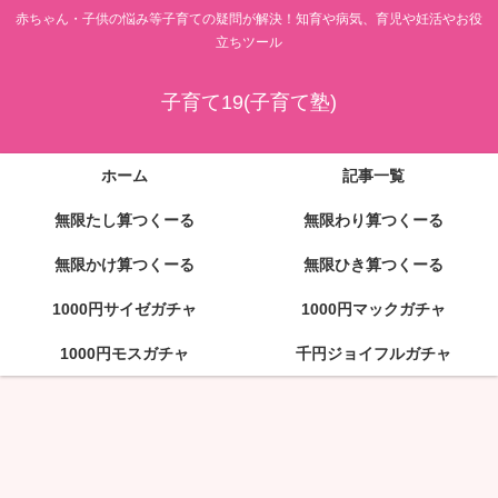
赤ちゃん・子供の悩み等子育ての疑問が解決！知育や病気、育児や妊活やお役
立ちツール
子育て19(子育て塾)
ホーム
記事一覧
無限たし算つくーる
無限わり算つくーる
無限かけ算つくーる
無限ひき算つくーる
1000円サイゼガチャ
1000円マックガチャ
1000円モスガチャ
千円ジョイフルガチャ