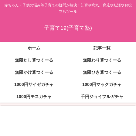
赤ちゃん・子供の悩み等子育ての疑問が解決！知育や病気、育児や妊活やお役
立ちツール
子育て19(子育て塾)
ホーム
記事一覧
無限たし算つくーる
無限わり算つくーる
無限かけ算つくーる
無限ひき算つくーる
1000円サイゼガチャ
1000円マックガチャ
1000円モスガチャ
千円ジョイフルガチャ