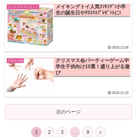
メイキングトイ人気ﾗﾝｷﾝｸﾞ!小学
クリスマスプレゼント
生の誕生日やｸﾘｽﾏｽﾌﾟﾚｾﾞﾝﾄに!
2018.12.06
クリスマス会パーティーゲーム中
子供その他
学生子供向け10選！盛り上がる遊
び
2018.11.19
次のページ
1
2
3
…
9