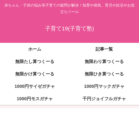
赤ちゃん・子供の悩み等子育ての疑問が解決！知育や病気、育児や妊活やお役
立ちツール
子育て19(子育て塾)
ホーム
記事一覧
無限たし算つくーる
無限わり算つくーる
無限かけ算つくーる
無限ひき算つくーる
1000円サイゼガチャ
1000円マックガチャ
1000円モスガチャ
千円ジョイフルガチャ