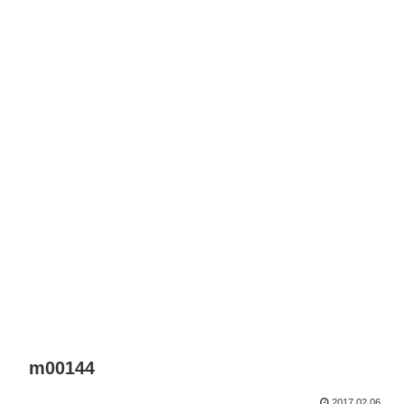
m00144
2017.02.06