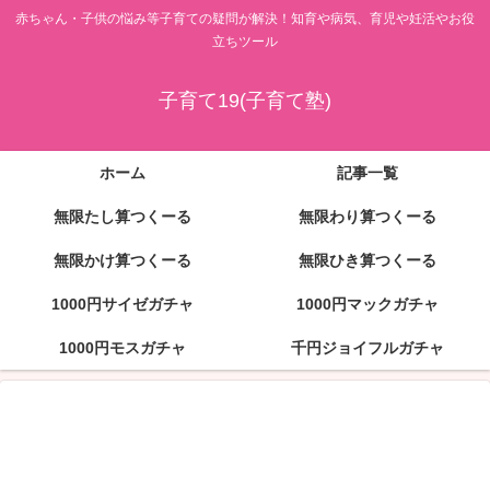
赤ちゃん・子供の悩み等子育ての疑問が解決！知育や病気、育児や妊活やお役
立ちツール
子育て19(子育て塾)
ホーム
記事一覧
無限たし算つくーる
無限わり算つくーる
無限かけ算つくーる
無限ひき算つくーる
1000円サイゼガチャ
1000円マックガチャ
1000円モスガチャ
千円ジョイフルガチャ