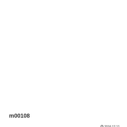
m00108
2016.12.11