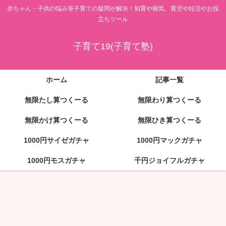
赤ちゃん・子供の悩み等子育ての疑問が解決！知育や病気、育児や妊活やお役
立ちツール
子育て19(子育て塾)
ホーム
記事一覧
無限たし算つくーる
無限わり算つくーる
無限かけ算つくーる
無限ひき算つくーる
1000円サイゼガチャ
1000円マックガチャ
1000円モスガチャ
千円ジョイフルガチャ