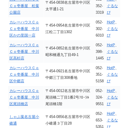
〒454-0838名古屋市中川区
Ｃｏ壱番屋 松葉
352-
ぐるな
太平通1-21
公園店
3319
び
カレーハウスＣｏ
052-
HotP
、
〒454-0954名古屋市中川区
Ｃｏ壱番屋 中川
302-
ぐるな
江松二丁目1302
区かの里国一店
6010
び
カレーハウスＣｏ
052-
HotP
、
〒454-0852名古屋市中川区
Ｃｏ壱番屋 中川
398-
ぐるな
昭和橋通九丁目49-1
区高杉店
1445
び
カレーハウスＣｏ
052-
HotP
、
〒454-0921名古屋市中川区
Ｃｏ壱番屋 中川
351-
ぐるな
中郷三丁目308番地
区中郷店
5158
び
カレーハウスＣｏ
〒454-0012名古屋市中川区
052-
HotP
、
Ｃｏ壱番屋 中川
尾頭橋二丁目1番2号ﾌﾛｰﾗﾙ
324-
ぐるな
区尾頭橋店
尾頭橋1階
9551
び
052-
HotP
、
しゃぶ葉名古屋小
〒454-0856名古屋市中川区
653-
ぐるな
碓通
小碓通３丁目28
5351
び