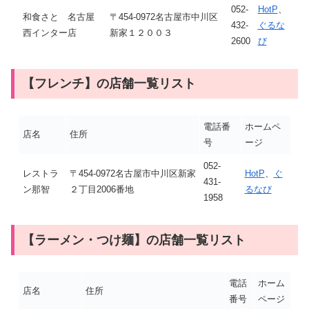
052-
HotP
、
和食さと 名古屋
〒454-0972名古屋市中川区
432-
ぐるな
西インター店
新家１２００３
2600
び
【フレンチ】の店舗一覧リスト
電話番
ホームペ
店名
住所
号
ージ
052-
レストラ
〒454-0972名古屋市中川区新家
HotP
、
ぐ
431-
ン那智
２丁目2006番地
るなび
1958
【ラーメン・つけ麺】の店舗一覧リスト
電話
ホーム
店名
住所
番号
ページ