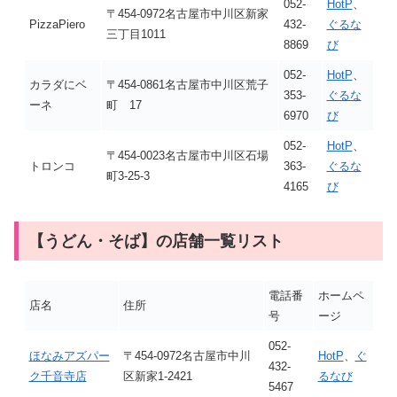
052-
HotP
、
〒454-0972名古屋市中川区新家
PizzaPiero
432-
ぐるな
三丁目1011
8869
び
052-
HotP
、
カラダにベ
〒454-0861名古屋市中川区荒子
353-
ぐるな
ーネ
町 17
6970
び
052-
HotP
、
〒454-0023名古屋市中川区石場
トロンコ
363-
ぐるな
町3-25-3
4165
び
【うどん・そば】の店舗一覧リスト
電話番
ホームペ
店名
住所
号
ージ
052-
ほなみアズパー
〒454-0972名古屋市中川
HotP
、
ぐ
432-
ク千音寺店
区新家1-2421
るなび
5467