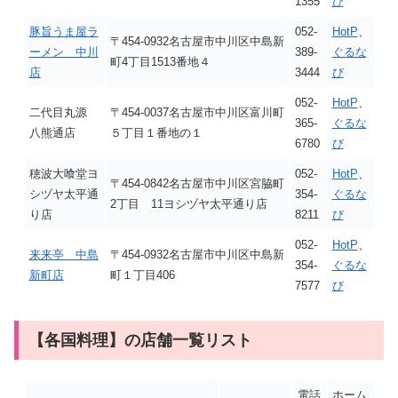
1355
び
豚旨うま屋ラ
052-
HotP
、
〒454-0932名古屋市中川区中島新
ーメン 中川
389-
ぐるな
町4丁目1513番地４
店
3444
び
052-
HotP
、
二代目丸源
〒454-0037名古屋市中川区富川町
365-
ぐるな
八熊通店
５丁目１番地の１
6780
び
穂波大喰堂ヨ
052-
HotP
、
〒454-0842名古屋市中川区宮脇町
シヅヤ太平通
354-
ぐるな
2丁目 11ヨシヅヤ太平通り店
り店
8211
び
052-
HotP
、
来来亭 中島
〒454-0932名古屋市中川区中島新
354-
ぐるな
新町店
町１丁目406
7577
び
【各国料理】の店舗一覧リスト
電話
ホーム