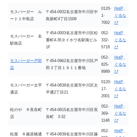
0120-
HotP
、
モスバーガー ル
〒454-0932名古屋市中川区中
1-
ぐるな
ート１中島店
島新町4丁目1508
7002
び
〒454-0003名古屋市中川区松
052-
HotP
、
モスバーガー 名
重町4-35タイホウ名駅南ビル
332-
ぐるな
駅南店
1F
5718
び
052-
HotP
、
モスバーガー戸田
〒454-0962名古屋市中川区戸
825-
ぐるな
店
田３丁目１９１１番地
8989
び
0120-
HotP
、
モスバーガー太平
〒454-0838名古屋市中川区太
17-
ぐるな
通店
平通2丁目21
2001
び
052-
HotP
、
松のや Ｒ長良町
〒454-0815名古屋市中川区長
369-
ぐるな
店
良町 3-32
1148
び
052-
HotP
、
松屋 Ｒ篠原橋通
〒454-0839名古屋市中川区篠