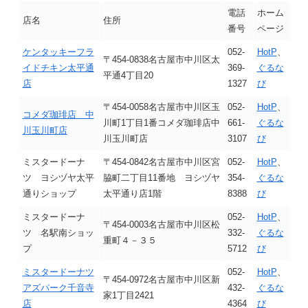
電話
ホーム
店名
住所
番号
ページ
ケンタッキーフラ
052-
HotP
、
〒454-0838名古屋市中川区太
イドチキン太平通
369-
ぐるな
平通4丁目20
店
1327
び
〒454-0058名古屋市中川区玉
052-
HotP
、
コメダ珈琲店 中
川町1丁目1番コメダ珈琲店中
661-
ぐるな
川玉川町店
川玉川町店
3107
び
ミスタードーナ
〒454-0842名古屋市中川区宮
052-
HotP
、
ツ ヨシヅヤ太平
脇町二丁目11番地 ヨシヅヤ
354-
ぐるな
通りショップ
太平通り店1階
8388
び
ミスタードーナ
052-
HotP
、
〒454-0003名古屋市中川区松
ツ 名駅南ショッ
332-
ぐるな
重町４－３５
プ
5712
び
ミスタードーナツ
052-
HotP
、
〒454-0972名古屋市中川区新
アズパーク千音寺
432-
ぐるな
家1丁目2421
店
4364
び