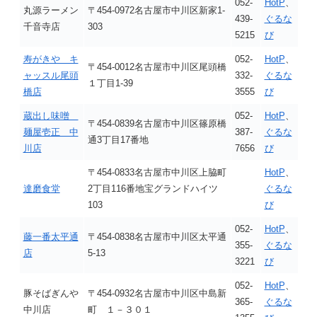
052-
HotP
、
丸源ラーメン
〒454-0972名古屋市中川区新家1-
439-
ぐるな
千音寺店
303
5215
び
寿がきや キ
052-
HotP
、
〒454-0012名古屋市中川区尾頭橋
ャッスル尾頭
332-
ぐるな
１丁目1-39
橋店
3555
び
蔵出し味噌
052-
HotP
、
〒454-0839名古屋市中川区篠原橋
麺屋壱正 中
387-
ぐるな
通3丁目17番地
川店
7656
び
〒454-0833名古屋市中川区上脇町
HotP
、
達磨食堂
2丁目116番地宝グランドハイツ
ぐるな
103
び
052-
HotP
、
藤一番太平通
〒454-0838名古屋市中川区太平通
355-
ぐるな
店
5-13
3221
び
052-
HotP
、
豚そばぎんや
〒454-0932名古屋市中川区中島新
365-
ぐるな
中川店
町 １－３０１