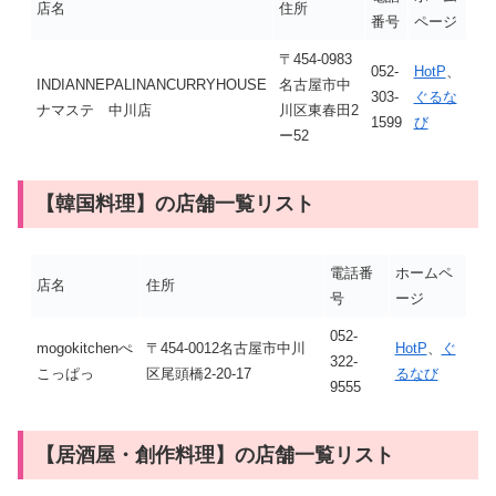
店名
住所
番号
ページ
〒454-0983
052-
HotP
、
INDIANNEPALINANCURRYHOUSE
名古屋市中
303-
ぐるな
ナマステ 中川店
川区東春田2
1599
び
ー52
【韓国料理】の店舗一覧リスト
電話番
ホームペ
店名
住所
号
ージ
052-
mogokitchenぺ
〒454-0012名古屋市中川
HotP
、
ぐ
322-
こっぱっ
区尾頭橋2-20-17
るなび
9555
【居酒屋・創作料理】の店舗一覧リスト