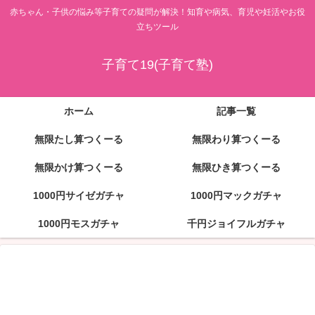
赤ちゃん・子供の悩み等子育ての疑問が解決！知育や病気、育児や妊活やお役
立ちツール
子育て19(子育て塾)
ホーム
記事一覧
無限たし算つくーる
無限わり算つくーる
無限かけ算つくーる
無限ひき算つくーる
1000円サイゼガチャ
1000円マックガチャ
1000円モスガチャ
千円ジョイフルガチャ