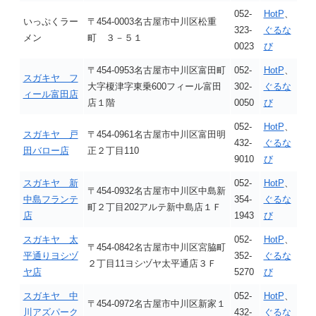
052-
HotP
、
いっぷくラー
〒454-0003名古屋市中川区松重
323-
ぐるな
メン
町 ３－５１
0023
び
〒454-0953名古屋市中川区富田町
052-
HotP
、
スガキヤ フ
大字榎津字東乗600フィール富田
302-
ぐるな
ィール富田店
店１階
0050
び
052-
HotP
、
スガキヤ 戸
〒454-0961名古屋市中川区富田明
432-
ぐるな
田バロー店
正２丁目110
9010
び
スガキヤ 新
052-
HotP
、
〒454-0932名古屋市中川区中島新
中島フランテ
354-
ぐるな
町２丁目202アルテ新中島店１Ｆ
店
1943
び
スガキヤ 太
052-
HotP
、
〒454-0842名古屋市中川区宮脇町
平通りヨシヅ
352-
ぐるな
２丁目11ヨシヅヤ太平通店３Ｆ
ヤ店
5270
び
スガキヤ 中
052-
HotP
、
〒454-0972名古屋市中川区新家１
川アズパーク
432-
ぐるな