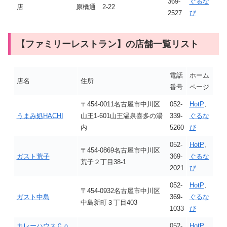
369-
ぐるな
店
原橋通 2-22
2527
び
【ファミリーレストラン】の店舗一覧リスト
電話
ホーム
店名
住所
番号
ページ
〒454-0011名古屋市中川区
052-
HotP
、
うまみ処HACHI
山王1-601山王温泉喜多の湯
339-
ぐるな
内
5260
び
052-
HotP
、
〒454-0869名古屋市中川区
ガスト荒子
369-
ぐるな
荒子２丁目38-1
2021
び
052-
HotP
、
〒454-0932名古屋市中川区
ガスト中島
369-
ぐるな
中島新町３丁目403
1033
び
カレーハウスＣｏ
052-
HotP
、