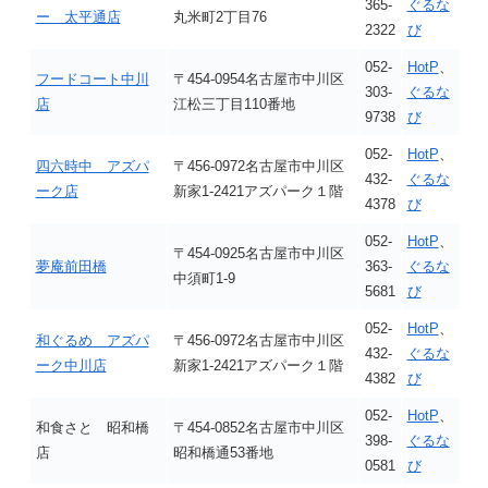
365-
ぐるな
ー 太平通店
丸米町2丁目76
2322
び
052-
HotP
、
フードコート中川
〒454-0954名古屋市中川区
303-
ぐるな
店
江松三丁目110番地
9738
び
052-
HotP
、
四六時中 アズパ
〒456-0972名古屋市中川区
432-
ぐるな
ーク店
新家1-2421アズパーク１階
4378
び
052-
HotP
、
〒454-0925名古屋市中川区
夢庵前田橋
363-
ぐるな
中須町1-9
5681
び
052-
HotP
、
和ぐるめ アズパ
〒456-0972名古屋市中川区
432-
ぐるな
ーク中川店
新家1-2421アズパーク１階
4382
び
052-
HotP
、
和食さと 昭和橋
〒454-0852名古屋市中川区
398-
ぐるな
店
昭和橋通53番地
0581
び