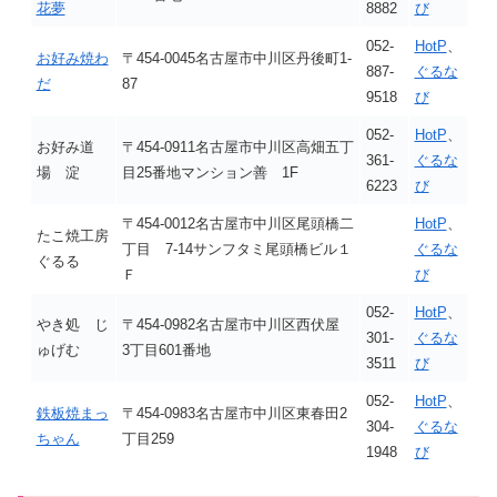
花夢
8882
び
052-
HotP
、
お好み焼わ
〒454-0045名古屋市中川区丹後町1-
887-
ぐるな
だ
87
9518
び
052-
HotP
、
お好み道
〒454-0911名古屋市中川区高畑五丁
361-
ぐるな
場 淀
目25番地マンション善 1F
6223
び
〒454-0012名古屋市中川区尾頭橋二
HotP
、
たこ焼工房
丁目 7-14サンフタミ尾頭橋ビル１
ぐるな
ぐるる
Ｆ
び
052-
HotP
、
やき処 じ
〒454-0982名古屋市中川区西伏屋
301-
ぐるな
ゅげむ
3丁目601番地
3511
び
052-
HotP
、
鉄板焼まっ
〒454-0983名古屋市中川区東春田2
304-
ぐるな
ちゃん
丁目259
1948
び