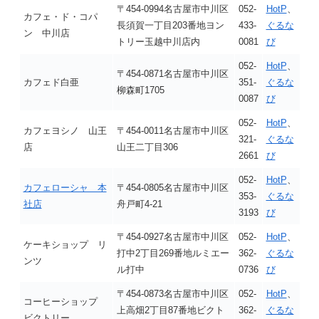
〒454-0994名古屋市中川区
052-
HotP
、
カフェ・ド・コパ
長須賀一丁目203番地ヨン
433-
ぐるな
ン 中川店
トリー玉越中川店内
0081
び
052-
HotP
、
〒454-0871名古屋市中川区
カフェド白亜
351-
ぐるな
柳森町1705
0087
び
052-
HotP
、
カフェヨシノ 山王
〒454-0011名古屋市中川区
321-
ぐるな
店
山王二丁目306
2661
び
052-
HotP
、
カフェローシャ 本
〒454-0805名古屋市中川区
353-
ぐるな
社店
舟戸町4-21
3193
び
〒454-0927名古屋市中川区
052-
HotP
、
ケーキショップ リ
打中2丁目269番地ルミエー
362-
ぐるな
ンツ
ル打中
0736
び
〒454-0873名古屋市中川区
052-
HotP
、
コーヒーショップ
上高畑2丁目87番地ビクト
362-
ぐるな
ビクトリー