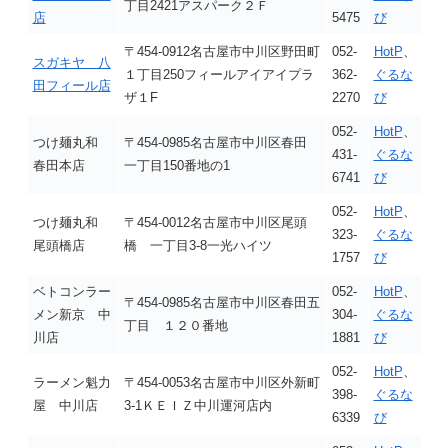
丁目2421アスパーク２Ｆ
店
5475
び
〒454-0912名古屋市中川区野田町
052-
HotP
、
スガキヤ 八
１丁目250フィールアイアイプラ
362-
ぐるな
田フィール店
ザ１F
2270
び
052-
HotP
、
つけ麺丸和
〒454-0985名古屋市中川区春田
431-
ぐるな
春田本店
一丁目150番地の1
6741
び
052-
HotP
、
つけ麺丸和
〒454-0012名古屋市中川区尾頭
323-
ぐるな
尾頭橋店
橋 一丁目3-8一光ハイツ
1757
び
ベトコンラー
052-
HotP
、
〒454-0985名古屋市中川区春田五
メン新京 中
304-
ぐるな
丁目 １２０番地
川店
1881
び
052-
HotP
、
ラーメン魁力
〒454-0053名古屋市中川区外新町
398-
ぐるな
屋 中川店
3-1ＫＥＩＺ中川運河店内
6339
び