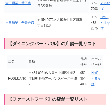
〒454-0869名古屋市中川区荒子2丁
吉田麺業 荒子店
355-
ぐるな
目222番地
7003
び
052-
HotP
〒454-0972名古屋市中川区新家１
吉田麺業 千音寺店
432-
ぐるな
丁目1918
2875
び
【ダイニングバー・バル】の店舗一覧リスト
電話
ホーム
店名
住所
番号
ページ
〒454-0921名古屋市中川区中郷5
052-
HotP
、
ROSEBANK
丁目64番地アーバンスペース中郷
354-
ぐるな
2F
4002
び
【ファーストフード】の店舗一覧リスト