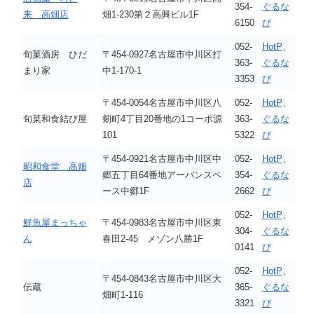
354-
ぐるな
来 高畑店
畑1-230第２高興ビル1F
6150
び
052-
HotP
、
旬菓酒房 ひだ
〒454-0927名古屋市中川区打
363-
ぐるな
まり家
中1-170-1
3353
び
〒454-0054名古屋市中川区八
052-
HotP
、
旬菜和食結び屋
剱町4丁目20番地の1コーポ源
363-
ぐるな
101
5322
び
〒454-0921名古屋市中川区中
052-
HotP
、
昭和食堂 高畑
郷五丁目64番地アーバンスペ
354-
ぐるな
店
ース中郷1F
2662
び
052-
HotP
、
鮮魚屋まっちゃ
〒454-0983名古屋市中川区東
304-
ぐるな
ん
春田2-45 メゾン八勝1F
0141
び
052-
HotP
、
〒454-0843名古屋市中川区大
伝蔵
365-
ぐるな
畑町1-116
3321
び