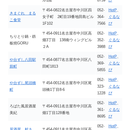
ル1階
8739
び
〒454-0822名古屋市中川区四
052-
HotP
、
きまぐれ まる
女子町 2町目19番地田島ビル
364-
ぐるな
こ食堂
1F102
7566
び
〒454-0911名古屋市中川区高
052-
HotP
、
ちりとり鍋・鉄
畑3丁目 138南ウィングビル
352-
ぐるな
板焼GORU
２A
3988
び
052-
HotP
、
や台ずし八田駅
〒454-0877名古屋市中川区八
369-
ぐるな
前町
田町1813
5855
び
052-
HotP
、
や台ずし尾頭橋
〒454-0012名古屋市中川区尾
323-
ぐるな
町
頭橋1丁目8-6
1228
び
052-
HotP
、
ろばた風居酒屋
〒454-0911名古屋市中川区高
361-
ぐるな
美紀
畑1丁目128番地
8695
び
052-
HotP
、
居酒屋 村さ
〒454-0911名古屋市中川区高