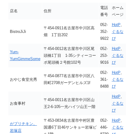
電話
ホーム
店名
住所
番号
ページ
052-
HotP
、
〒454-0911名古屋市中川区高
BistroJiJi
352-
ぐるな
畑 1丁目202
9922
び
〒454-0012名古屋市中川区尾
052-
HotP
、
Yum-
頭橋1丁目 1-35シティーコー
253-
ぐるな
YumGimmeSome
ポ尾頭橋２号館102号
9016
び
052-
HotP
、
〒454-0877名古屋市中川区八
おやじ食堂光秀
361-
ぐるな
田町2708ガーデンヒルズ1f
8488
び
HotP
、
〒454-0011名古屋市中川区山
お食事村
ぐるな
王2-6-105一光ハイツ山王一階
び
〒453-0834名古屋市中村区豊
052-
HotP
、
がブリチキン。
国通6丁目46サンキョー岩塚ビ
446-
ぐるな
岩塚店