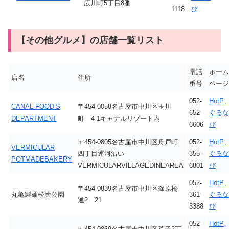
広川町5丁目8番
1118
び
【その他グルメ】の店舗一覧リスト
電話
ホーム
店名
住所
番号
ページ
052-
HotP
CANAL-FOOD’S
〒454-0058名古屋市中川区玉川
652-
ぐるな
DEPARTMENT
町 4-1キャナルリゾート内
6606
び
〒454-0805名古屋市中川区舟戸町
052-
HotP
VERMICULAR
四丁目運河沿い
355-
ぐるな
POTMADEBAKERY
VERMICULARVILLAGEDINEAREA
6801
び
052-
HotP
〒454-0839名古屋市中川区篠原橋
丸亀製麺松葉公園
361-
ぐるな
通2 21
3388
び
052-
HotP