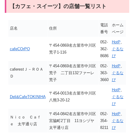
【カフェ・スイーツ】の店舗一覧リスト
電話
ホーム
店名
住所
番号
ページ
052-
HotP
、
〒454-0869名古屋市中川区
cafeCOrPO
362-
ぐるな
荒子1-116
8686
び
〒454-0869名古屋市中川区
052-
HotP
、
caferestＪ－ＲＯＡ
荒子 二丁目132ファーレ
363-
ぐるな
Ｄ
荒子
3660
び
HotP
、
〒454-0013名古屋市中川区
Deli&CafeTOKINIHA
ぐるな
八熊3-20-12
び
〒454-0842名古屋市中川区
052-
HotP
、
Ｎｉｃｏ Ｃａｆ
宮脇町2丁目 11ヨシヅヤ
354-
ぐるな
ｅ 太平通り店
太平通り店
8211
び