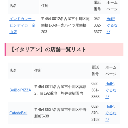
電話
ホーム
店名
住所
番号
ページ
インドカレー
〒454-0012名古屋市中川区尾
052-
HotP
、
ビンディカ 金
頭橋1-3-8一光ハイツ尾頭橋
332-
ぐるな
山店
203
3377
び
【イタリアン】の店舗一覧リスト
電話
ホーム
店名
住所
番号
ページ
052-
HotP
、
〒454-0911名古屋市中川区高畑
BoiBoiPIZZA
361-
ぐるな
2丁目192番地 坪井健樹園内
3368
び
052-
HotP
、
〒454-0837名古屋市中川区中野
CafedeBell
870-
ぐるな
新町5-38
3192
び