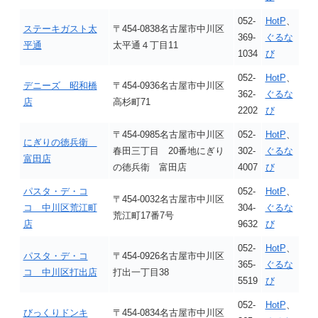
052-
HotP
、
ステーキガスト太
〒454-0838名古屋市中川区
369-
ぐるな
平通
太平通４丁目11
1034
び
052-
HotP
、
デニーズ 昭和橋
〒454-0936名古屋市中川区
362-
ぐるな
店
高杉町71
2202
び
〒454-0985名古屋市中川区
052-
HotP
、
にぎりの徳兵衛
春田三丁目 20番地にぎり
302-
ぐるな
富田店
の徳兵衛 富田店
4007
び
パスタ・デ・コ
052-
HotP
、
〒454-0032名古屋市中川区
コ 中川区荒江町
304-
ぐるな
荒江町17番7号
店
9632
び
052-
HotP
、
パスタ・デ・コ
〒454-0926名古屋市中川区
365-
ぐるな
コ 中川区打出店
打出一丁目38
5519
び
052-
HotP
、
びっくりドンキ
〒454-0834名古屋市中川区