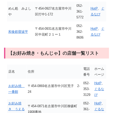
052-
めん処 みよし
〒454-0927名古屋市中川
HotP
、
ぐ
361-
や
区打中1-172
るなび
5772
052-
〒454-0931名古屋市中川
HotP
、
ぐ
和食処曽波平
362-
区中花町２１ー１
るなび
8606
【お好み焼き・もんじゃ】の店舗一覧リスト
電話
ホーム
店名
住所
番号
ページ
052-
HotP
、
お好み焼
〒454-0869名古屋市中川区荒子 2-
353-
ぐるな
一番館
24
3129
び
お好み焼
052-
HotP
、
〒454-0871名古屋市中川区柳森町
き うえる
361-
ぐるな
1908番地