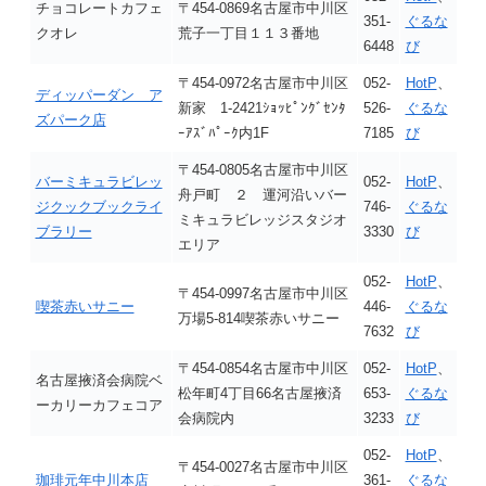
チョコレートカフェ
〒454-0869名古屋市中川区
351-
ぐるな
クオレ
荒子一丁目１１３番地
6448
び
〒454-0972名古屋市中川区
052-
HotP
、
ディッパーダン ア
新家 1-2421ｼｮｯﾋﾟﾝｸﾞｾﾝﾀ
526-
ぐるな
ズパーク店
ｰｱｽﾞﾊﾟｰｸ内1F
7185
び
〒454-0805名古屋市中川区
バーミキュラビレッ
052-
HotP
、
舟戸町 ２ 運河沿いバー
ジクックブックライ
746-
ぐるな
ミキュラビレッジスタジオ
ブラリー
3330
び
エリア
052-
HotP
、
〒454-0997名古屋市中川区
喫茶赤いサニー
446-
ぐるな
万場5-814喫茶赤いサニー
7632
び
〒454-0854名古屋市中川区
052-
HotP
、
名古屋掖済会病院ベ
松年町4丁目66名古屋掖済
653-
ぐるな
ーカリーカフェコア
会病院内
3233
び
052-
HotP
、
〒454-0027名古屋市中川区
珈琲元年中川本店
361-
ぐるな