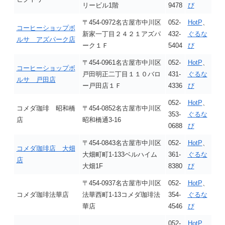
リービル1階
9478
び
〒454-0972名古屋市中川区
052-
HotP
、
コーヒーショップボ
新家一丁目２４２１アズパ
432-
ぐるな
ルサ アズパーク店
ーク１Ｆ
5404
び
〒454-0961名古屋市中川区
052-
HotP
、
コーヒーショップボ
戸田明正二丁目１１０バロ
431-
ぐるな
ルサ 戸田店
ー戸田店１Ｆ
4336
び
052-
HotP
、
コメダ珈琲 昭和橋
〒454-0852名古屋市中川区
353-
ぐるな
店
昭和橋通3-16
0688
び
〒454-0843名古屋市中川区
052-
HotP
、
コメダ珈琲店 大畑
大畑町町1-133ベルハイム
361-
ぐるな
店
大畑1F
8380
び
〒454-0937名古屋市中川区
052-
HotP
、
コメダ珈琲法華店
法華西町1-13コメダ珈琲法
354-
ぐるな
華店
4546
び
052-
HotP
、