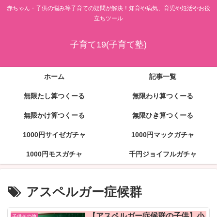
赤ちゃん・子供の悩み等子育ての疑問が解決！知育や病気、育児や妊活やお役
立ちツール
子育て19(子育て塾)
ホーム
記事一覧
無限たし算つくーる
無限わり算つくーる
無限かけ算つくーる
無限ひき算つくーる
1000円サイゼガチャ
1000円マックガチャ
1000円モスガチャ
千円ジョイフルガチャ
アスペルガー症候群
【アスペルガー症候群の子供】小
子供その他